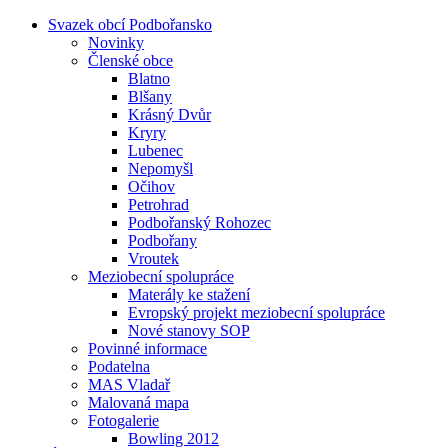
Svazek obcí Podbořansko
Novinky
Členské obce
Blatno
Blšany
Krásný Dvůr
Kryry
Lubenec
Nepomyšl
Očihov
Petrohrad
Podbořanský Rohozec
Podbořany
Vroutek
Meziobecní spolupráce
Materály ke stažení
Evropský projekt meziobecní spolupráce
Nové stanovy SOP
Povinné informace
Podatelna
MAS Vladař
Malovaná mapa
Fotogalerie
Bowling 2012