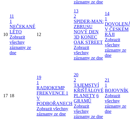
záznamy ze dne
13
14
11
2
1
1
SPIDER-MAN:
DOVOLEN
NEČEKANÉ
ZBRUSU
V ČESKÉM
LÉTO
NOVÝ DEN
10
12
RÁJI
Zobrazit
3D
KONEC
Zobrazit
všechny
OAK STREET
všechny
záznamy ze
Zobrazit
záznamy ze
dne
všechny
dne
záznamy ze dne
20
19
2
21
1
TAJEMSTVÍ
1
RADIOKEMP
KŘIŠŤÁLOVÉ
BOJOVNÍK
FREKVENCE 1
17
18
PLANETY
6
Zobrazit
V
GRAMŮ
všechny
PODBOŘANECH
Zobrazit
záznamy ze
Zobrazit všechny
všechny
dne
záznamy ze dne
záznamy ze dne