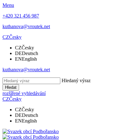
Menu
+420 321 456 987
kuthanova@vroutek.net
CZ
Česky
CZ
Česky
DE
Deutsch
EN
English
kuthanova@vroutek.net
Hledaný výraz
Hledat
rozšířené vyhledávání
CZ
Česky
CZ
Česky
DE
Deutsch
EN
English