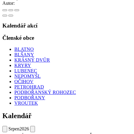
Autor:
Kalendář akcí
Členské obce
BLATNO
BLŠANY
KRÁSNÝ DVŮR
KRYRY
LUBENEC
NEPOMYŠL
OČIHOV
PETROHRAD
PODBOŘANSKÝ ROHOZEC
PODBOŘANY
VROUTEK
Kalendář
Srpen
2026