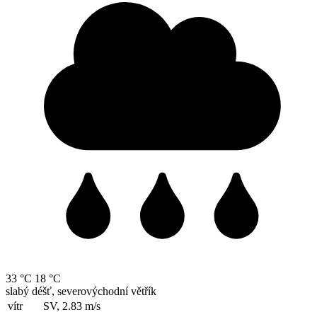
33 °C
18 °C
slabý déšť, severovýchodní větřík
vítr
SV, 2.83
m/s