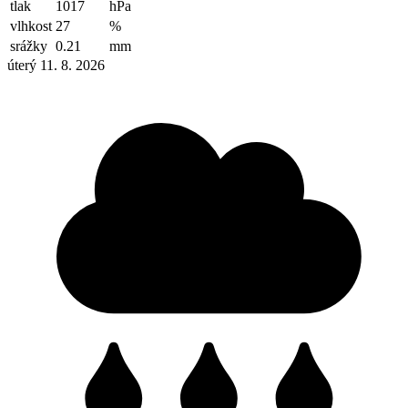
tlak
1017
hPa
vlhkost
27
%
srážky
0.21
mm
úterý 11. 8. 2026