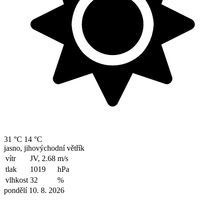
31 °C
14 °C
jasno, jihovýchodní větřík
vítr
JV, 2.68
m/s
tlak
1019
hPa
vlhkost
32
%
pondělí 10. 8. 2026