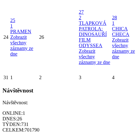
27
2
28
25
TLAPKOVÁ
1
1
PATROLA:
CHICA
PRAMEN
DINOSAUŘÍ
CHECA
24
Zobrazit
26
FILM
Zobrazit
všechny
ODYSSEA
všechny
záznamy ze
Zobrazit
záznamy ze
dne
všechny
dne
záznamy ze dne
31
1
2
3
4
Návštěvnost
Návštěvnost:
ONLINE:
1
DNES:
26
TÝDEN:
731
CELKEM:
701790