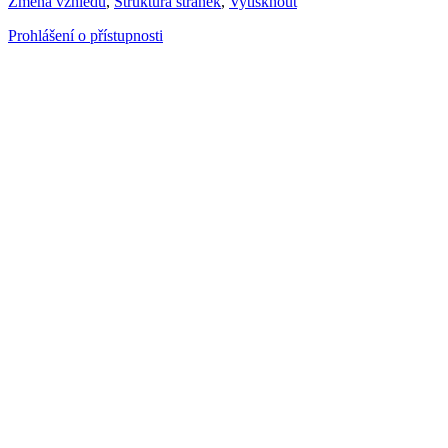
Změna vzhledu
,
Struktura stránek
,
Vytisknout
Prohlášení o přístupnosti