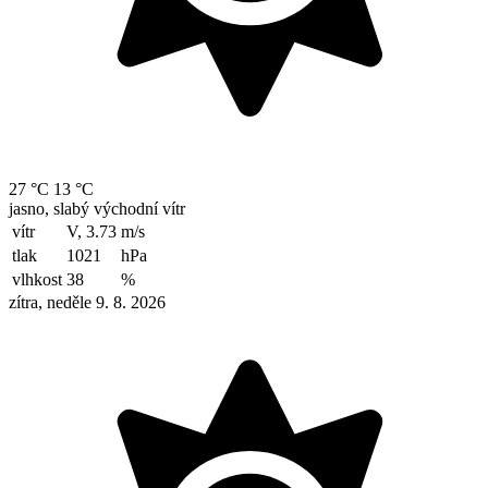
27 °C
13 °C
jasno, slabý východní vítr
vítr
V, 3.73
m/s
tlak
1021
hPa
vlhkost
38
%
zítra, neděle 9. 8. 2026