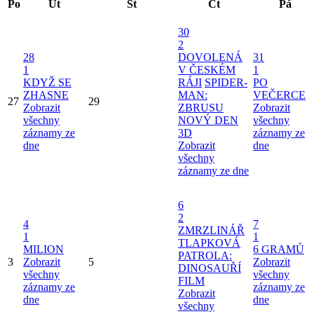
Po
Út
St
Čt
Pá
30
2
28
DOVOLENÁ
31
1
V ČESKÉM
1
KDYŽ SE
RÁJI
SPIDER-
PO
ZHASNE
MAN:
VEČERCE
27
29
Zobrazit
ZBRUSU
Zobrazit
všechny
NOVÝ DEN
všechny
záznamy ze
3D
záznamy ze
dne
Zobrazit
dne
všechny
záznamy ze dne
6
2
4
7
ZMRZLINÁŘ
1
1
TLAPKOVÁ
MILION
6 GRAMŮ
PATROLA:
3
Zobrazit
5
Zobrazit
DINOSAUŘÍ
všechny
všechny
FILM
záznamy ze
záznamy ze
Zobrazit
dne
dne
všechny