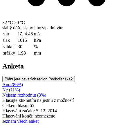
32 °C
20 °C
slabý déšť, slabý jihozápadní vítr
vítr
JZ, 4.46
m/s
tlak
1015
hPa
vlhkost
30
%
srážky
1.98
mm
Anketa
Plánujete navštívit region Podbořanska?
Ano (86%)
Ne (11%)
Nejsem rozhodnut (3%)
Hlasujte kliknutím na jednu z možností
Celkem hlasů: 65
Hlasování začalo: 5. 12. 2014
Hlasování končí: neomezeno
seznam všech anket